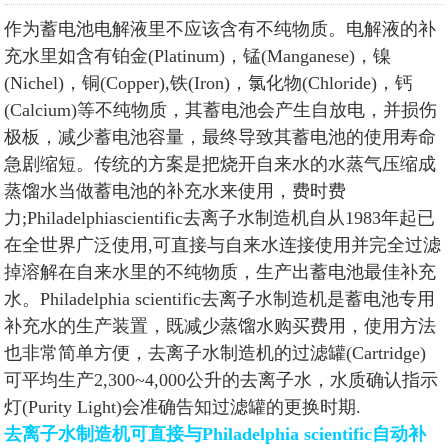
作为蓄电池电解液里不应该含有不纯物质。电解液的补
充水里如含有铂金(Platinum)，锰(Manganese)，镍
(Nichel)，铜(Copper),铁(Iron)，氯化物(Chloride)，钙
(Calcium)等不纯物质，其蓄电池会产生自放电，并损伤
极板，减少蓄电池容量，最终导致其蓄电池的使用寿命
急剧缩短。传统的方案是把烧开自来水的水蒸气压缩成
蒸馏水当做蓄电池的补充水来使用，费时费
力;Philadelphiascientific去离子水制造机自从1983年起已
在全世界广泛使用,可直接与自来水连接使用并完全过滤
掉溶解在自来水里的不纯物质，生产出蓄电池最佳补充
水。Philadelphia scientific去离子水制造机是蓄电池专用
补充水的生产装置，既减少蒸馏水购买费用，使用方法
也非常简单方便，去离子水制造机的过滤罐(Cartridge)
可平均生产2,300~4,000公升的去离子水，水质确认指示
灯(Purity Light)会准确告知过滤罐的更换时期.
去离子水制造机可直接与Philadelphia scientific自动补