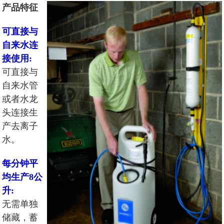
产品特征
可直接与
自来水连
接使用:
可直接与
自来水管
或者水龙
头连接生
产去离子
水。
每分钟平
均生产8公
升:
无需单独
储藏，蓄