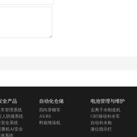
安全产品
自动化仓储
电池管理与维护
叉车管理系统
四向穿梭车
去离子水制造机
行人防撞系统
AS/RS
CRT移动补水车
车安全系统
料箱堆垛机
自动补水枪
0起重机AI安全
液位指示灯
侦准系统